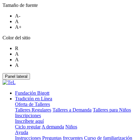
Tamaño de fuente
A-
A
A+
Color del sitio
R
A
A
A
Panel lateral
Fundación Bigott
Tradición en Línea
Oferta de Talleres
Talleres Regulares
Talleres a Demanda
Talleres para Niños
Inscripciones
Inscríbete aquí
Ciclo regular
A demanda
Niños
Ayuda
Instrucciones
Preguntas frecuentes
Curso de familiarización