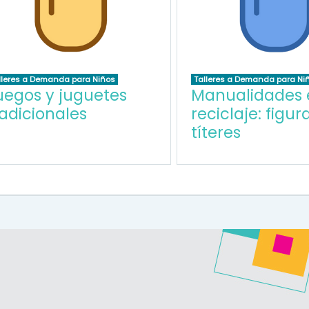
lleres a Demanda para Niños
Talleres a Demanda para Ni
uegos y juguetes
Manualidades 
radicionales
reciclaje: figur
títeres