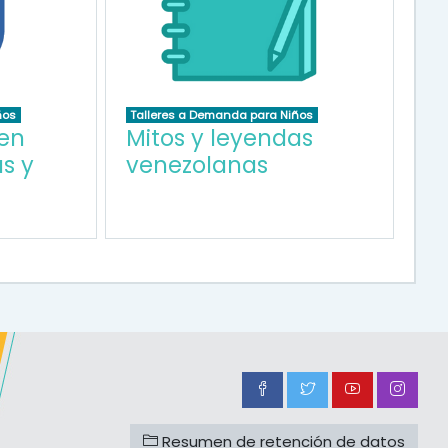
ños
Talleres a Demanda para Niños
en
Mitos y leyendas
as y
venezolanas
Resumen de retención de datos